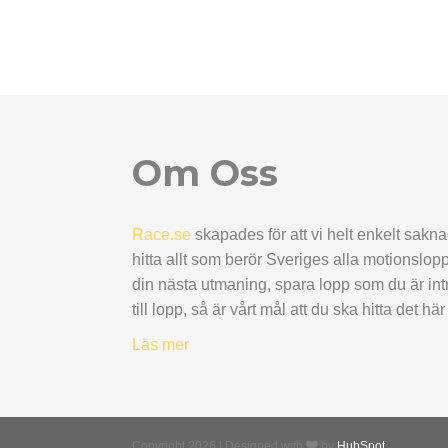
Om Oss
Race.se
skapades för att vi helt enkelt sakna
hitta allt som berör Sveriges alla motionslopp
din nästa utmaning, spara lopp som du är int
till lopp, så är vårt mål att du ska hitta det hä
Läs mer
Copyright 2026 | Designed with
by
HubSpot